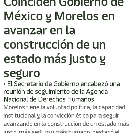
Coinciden Gobierno de
shortcut
activates
México y Morelos en
the
screen
reader
avanzar en la
to
help
construcción de un
you
navigate
estado más justo y
and
interact
with
seguro
the
content.
• El Secretario de Gobierno encabezó una
reunión de seguimiento de la Agenda
Nacional de Derechos Humanos
Morelos tiene la voluntad política, la capacidad
institucional y la convicción ética para seguir
avanzando en la construcción de un estado más
justo, más seguro y más humano, destacó el