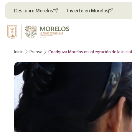
Bienvenido
al
Descubre Morelos
Invierte en Morelos
lector
de
pantalla
All
in
One
Accesibilidad
Inicio
Prensa
Coadyuva Morelos en integración de la inici
Para
iniciar
el
lector
de
pantalla
All
in
One
Accesibilidad,
presione
"Ctrl
+