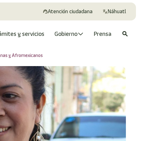
Atención ciudadana
Náhuatl
ámites y servicios
Gobierno
Prensa
search
genas y Afromexicanos