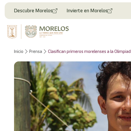
Bienvenido
al
Descubre Morelos
Invierte en Morelos
lector
de
pantalla
All
in
One
Accesibilidad
Inicio
Prensa
Clasifican primeros morelenses a la Olimpia
Para
iniciar
el
lector
de
pantalla
All
in
One
Accesibilidad,
presione
"Ctrl
+