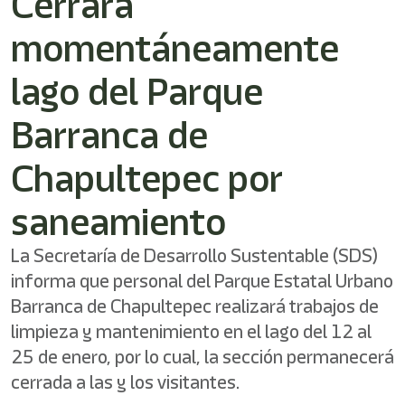
Cerrará
/"
Este
momentáneamente
acceso
directo
activa
lago del Parque
el
lector
Barranca de
de
pantalla
Chapultepec por
para
ayudarle
a
saneamiento
navegar
e
La Secretaría de Desarrollo Sustentable (SDS)
interactuar
con
informa que personal del Parque Estatal Urbano
el
Barranca de Chapultepec realizará trabajos de
contenido.
limpieza y mantenimiento en el lago del 12 al
25 de enero, por lo cual, la sección permanecerá
cerrada a las y los visitantes.