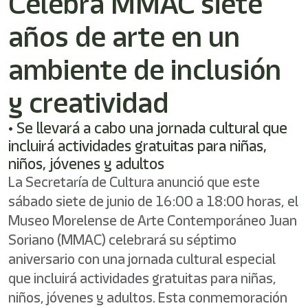
Celebra MMAC siete
shortcut
activates
años de arte en un
the
screen
reader
ambiente de inclusión
to
help
y creatividad
you
navigate
• Se llevará a cabo una jornada cultural que
and
interact
incluirá actividades gratuitas para niñas,
with
niños, jóvenes y adultos
the
La Secretaría de Cultura anunció que este
content.
sábado siete de junio de 16:00 a 18:00 horas, el
Museo Morelense de Arte Contemporáneo Juan
Soriano (MMAC) celebrará su séptimo
aniversario con una jornada cultural especial
que incluirá actividades gratuitas para niñas,
niños, jóvenes y adultos. Esta conmemoración