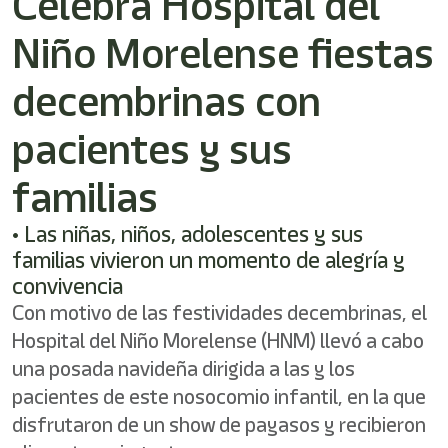
Celebra Hospital del
/"
Este
Niño Morelense fiestas
acceso
directo
activa
decembrinas con
el
lector
pacientes y sus
de
pantalla
familias
para
ayudarle
a
• Las niñas, niños, adolescentes y sus
navegar
familias vivieron un momento de alegría y
e
convivencia
interactuar
con
Con motivo de las festividades decembrinas, el
el
Hospital del Niño Morelense (HNM) llevó a cabo
contenido.
una posada navideña dirigida a las y los
pacientes de este nosocomio infantil, en la que
disfrutaron de un show de payasos y recibieron