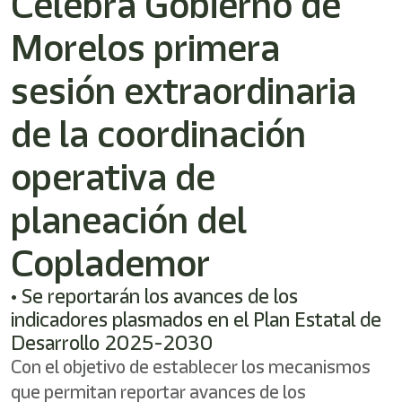
Celebra Gobierno de
/"
Este
Morelos primera
acceso
directo
activa
sesión extraordinaria
el
lector
de la coordinación
de
pantalla
operativa de
para
ayudarle
a
planeación del
navegar
e
Coplademor
interactuar
con
el
• Se reportarán los avances de los
contenido.
indicadores plasmados en el Plan Estatal de
Desarrollo 2025-2030
Con el objetivo de establecer los mecanismos
que permitan reportar avances de los