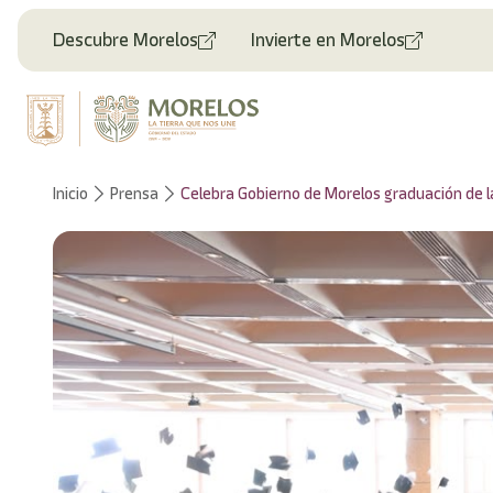
Welcome
to
Descubre Morelos
Invierte en Morelos
All
in
One
Accessibility
screen
reader.
To
Inicio
Prensa
Celebra Gobierno de Morelos graduación de l
start
the
All
in
One
Accessibility
screen
reader,
press
"Ctrl
+
/".
This