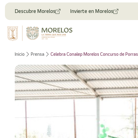
Bienvenido
al
Descubre Morelos
Invierte en Morelos
lector
de
pantalla
All
in
One
Accesibilidad
Inicio
Prensa
Celebra Conalep Morelos Concurso de Porra
Para
iniciar
el
lector
de
pantalla
All
in
One
Accesibilidad,
presione
"Ctrl
+