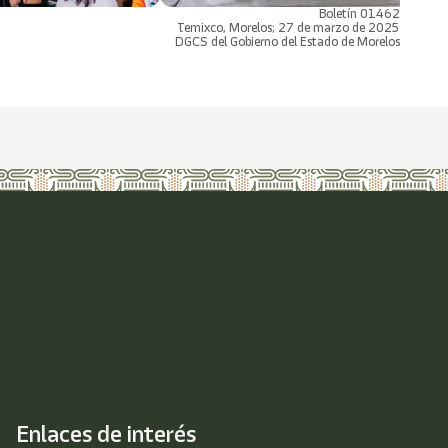
Boletín 01462
Temixco, Morelos; 27 de marzo de 2025
DGCS del Gobierno del Estado de Morelos
Enlaces de interés