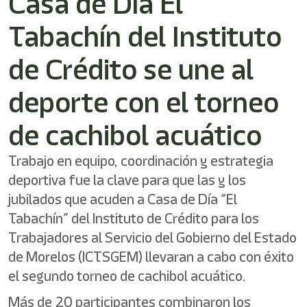
Casa de Día El
/"
Este
Tabachín del Instituto
acceso
directo
activa
de Crédito se une al
el
lector
deporte con el torneo
de
pantalla
de cachibol acuático
para
ayudarle
a
Trabajo en equipo, coordinación y estrategia
navegar
deportiva fue la clave para que las y los
e
interactuar
jubilados que acuden a Casa de Día “El
con
Tabachín” del Instituto de Crédito para los
el
contenido.
Trabajadores al Servicio del Gobierno del Estado
de Morelos (ICTSGEM) llevaran a cabo con éxito
el segundo torneo de cachibol acuático.
Más de 20 participantes combinaron los