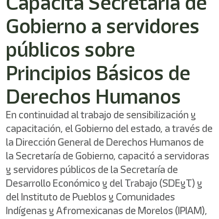
Capacita Secretaría de
/"
Este
Gobierno a servidores
acceso
directo
activa
públicos sobre
el
lector
Principios Básicos de
de
pantalla
Derechos Humanos
para
ayudarle
a
En continuidad al trabajo de sensibilización y
navegar
capacitación, el Gobierno del estado, a través de
e
interactuar
la Dirección General de Derechos Humanos de
con
la Secretaría de Gobierno, capacitó a servidoras
el
contenido.
y servidores públicos de la Secretaría de
Desarrollo Económico y del Trabajo (SDEyT) y
del Instituto de Pueblos y Comunidades
Indígenas y Afromexicanas de Morelos (IPIAM),