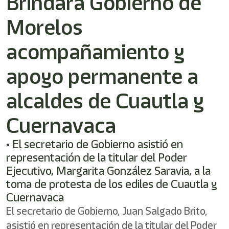
Brindará Gobierno de
/"
Este
Morelos
acceso
directo
activa
acompañamiento y
el
lector
apoyo permanente a
de
pantalla
alcaldes de Cuautla y
para
ayudarle
a
Cuernavaca
navegar
e
• El secretario de Gobierno asistió en
interactuar
con
representación de la titular del Poder
el
Ejecutivo, Margarita González Saravia, a la
contenido.
toma de protesta de los ediles de Cuautla y
Cuernavaca
El secretario de Gobierno, Juan Salgado Brito,
asistió en representación de la titular del Poder