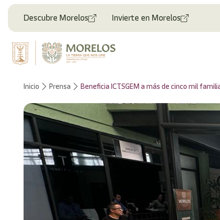
Bienvenido
al
Descubre Morelos
Invierte en Morelos
lector
de
pantalla
All
in
One
Accesibilidad
Inicio
Prensa
Beneficia ICTSGEM a más de cinco mil familia
Para
iniciar
el
lector
de
pantalla
All
in
One
Accesibilidad,
presione
"Ctrl
+