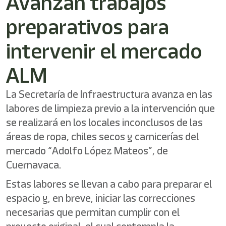
Avanzan trabajos
/"
Este
preparativos para
acceso
directo
activa
intervenir el mercado
el
lector
ALM
de
pantalla
para
La Secretaría de Infraestructura avanza en las
ayudarle
labores de limpieza previo a la intervención que
a
se realizará en los locales inconclusos de las
navegar
e
áreas de ropa, chiles secos y carnicerías del
interactuar
mercado “Adolfo López Mateos”, de
con
el
Cuernavaca.
contenido.
Estas labores se llevan a cabo para preparar el
espacio y, en breve, iniciar las correcciones
necesarias que permitan cumplir con el