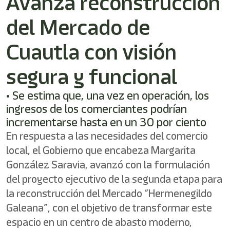
Avanza reconstrucción
/"
Este
del Mercado de
acceso
directo
activa
Cuautla con visión
el
lector
segura y funcional
de
pantalla
• Se estima que, una vez en operación, los
para
ayudarle
ingresos de los comerciantes podrían
a
incrementarse hasta en un 30 por ciento
navegar
En respuesta a las necesidades del comercio
e
interactuar
local, el Gobierno que encabeza Margarita
con
González Saravia, avanzó con la formulación
el
contenido.
del proyecto ejecutivo de la segunda etapa para
la reconstrucción del Mercado “Hermenegildo
Galeana”, con el objetivo de transformar este
espacio en un centro de abasto moderno,