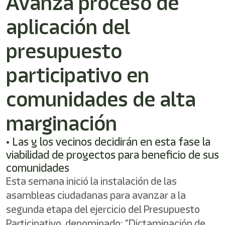
Avanza proceso de
/"
Este
aplicación del
acceso
directo
activa
presupuesto
el
lector
participativo en
de
pantalla
comunidades de alta
para
ayudarle
a
marginación
navegar
e
• Las y los vecinos decidirán en esta fase la
interactuar
con
viabilidad de proyectos para beneficio de sus
el
comunidades
contenido.
Esta semana inició la instalación de las
asambleas ciudadanas para avanzar a la
segunda etapa del ejercicio del Presupuesto
Participativo, denominado: “Dictaminación de