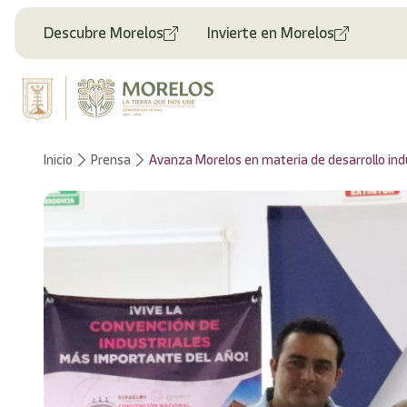
Bienvenido
al
Descubre Morelos
Invierte en Morelos
lector
de
pantalla
All
in
One
Accesibilidad
Inicio
Prensa
Avanza Morelos en materia de desarrollo indus
Para
iniciar
el
lector
de
pantalla
All
in
One
Accesibilidad,
presione
"Ctrl
+