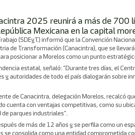
acintra 2025 reunirá a más de 700 l
 República Mexicana en la capital mor
 Trabajo (SDEyT) informó que la Convención Nacion
tria de Transformación (Canacintra), que se llevará
ra posicionar a Morelos como un punto estratégico 
pendencia estatal, señaló: “Durante tres días, el Ce
 y autoridades de todo el país dialogarán sobre inno
dente de Canacintra, delegación Morelos, recalcó q
ado cuenta con ventajas competitivas, como su ubica
 de parques industriales”.
después de más de 12 años y se perfila como un esp
los se consolida como una entidad comprometida con