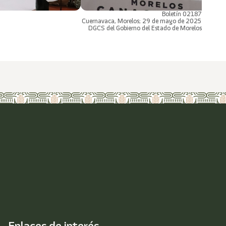
Boletín 02187
Cuernavaca, Morelos; 29 de mayo de 2025
DGCS del Gobierno del Estado de Morelos
Enlaces de interés