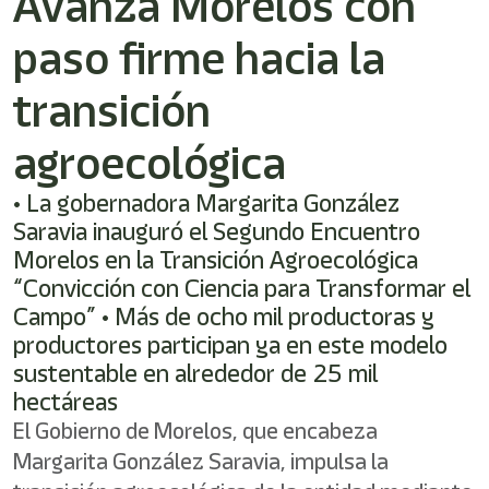
Avanza Morelos con
/"
Este
paso firme hacia la
acceso
directo
activa
transición
el
lector
agroecológica
de
pantalla
• La gobernadora Margarita González
para
ayudarle
Saravia inauguró el Segundo Encuentro
a
Morelos en la Transición Agroecológica
navegar
“Convicción con Ciencia para Transformar el
e
interactuar
Campo” • Más de ocho mil productoras y
con
productores participan ya en este modelo
el
sustentable en alrededor de 25 mil
contenido.
hectáreas
El Gobierno de Morelos, que encabeza
Margarita González Saravia, impulsa la