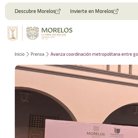
Welcome
to
Descubre Morelos
Invierte en Morelos
All
in
One
Accessibility
screen
reader.
To
Inicio
Prensa
Avanza coordinación metropolitana entre gobi
start
the
All
in
One
Accessibility
screen
reader,
press
"Ctrl
+
/".
This