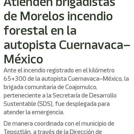
Atienden brigadistas
/"
Este
de Morelos incendio
acceso
directo
activa
forestal en la
el
lector
autopista Cuernavaca–
de
pantalla
México
para
ayudarle
a
Ante el incendio registrado en el kilómetro
navegar
65+300 de la autopista Cuernavaca–México, la
e
interactuar
brigada comunitaria de Coajomulco,
con
perteneciente a la Secretaría de Desarrollo
el
contenido.
Sustentable (SDS), fue desplegada para
atender la emergencia.
De manera coordinada con el municipio de
Tepoztlán, a través de la Dirección de