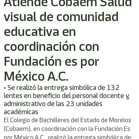
Atiende Cobaem Salud
shortcut
activates
visual de comunidad
the
screen
reader
educativa en
to
help
coordinación con
you
navigate
Fundación es por
and
interact
with
México A.C.
the
content.
• Se realizó la entrega simbólica de 132
lentes en beneficio del personal docente y
administrativo de las 23 unidades
académicas
El Colegio de Bachilleres del Estado de Morelos
(Cobaem), en coordinación con la Fundación Es
por México A.C., realizó la entrega simbólica de