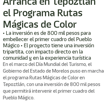
Arranca en Tepoztlán
/"
Este
el Programa Rutas
acceso
directo
activa
Mágicas de Color
el
lector
• La inversión es de 800 mil pesos para
de
embellecer el primer cuadro del Pueblo
pantalla
para
Mágico • El proyecto tiene una inversión
ayudarle
tripartita, con impacto directo en la
a
comunidad y en la experiencia turística
navegar
e
En el marco del Día Mundial del Turismo, el
interactuar
Gobierno del Estado de Morelos puso en marcha
con
el programa Rutas Mágicas de Color en
el
contenido.
Tepoztlán, con una inversión de 800 mil pesos
que permitirá intervenir el primer cuadro del
Pueblo Mágico.