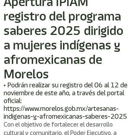
Apertura IPIAM
shortcut
activates
registro del programa
the
screen
reader
saberes 2025 dirigido
to
help
a mujeres indígenas y
you
navigate
afromexicanas de
and
interact
with
Morelos
the
content.
• Podrán realizar su registro del 06 al 12 de
noviembre de este año, a través del portal
oficial:
https://www.morelos.gob.mx/artesanas-
indigenas-y-afromexicanas-saberes-2025
Con el objetivo de fortalecer el desarrollo
cultural y comunitario, el Poder Ejecutivo, a