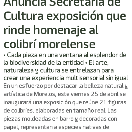
Anuncia Secretaría de
/"
Este
Cultura exposición que
acceso
directo
activa
rinde homenaje al
el
lector
colibrí morelense
de
pantalla
• Cada pieza en una ventana al esplendor de
para
ayudarle
la biodiversidad de la entidad • El arte,
a
naturaleza y cultura se entrelazan para
navegar
crear una experiencia multisensorial sin igual
e
interactuar
En un esfuerzo por destacar la belleza natural y
con
artística de Morelos, este viernes 25 de abril se
el
contenido.
inaugurará una exposición que reúne 21 figuras
de colibríes, elaboradas en tamaño real. Las
piezas moldeadas en barro y decoradas con
papel, representan a especies nativas de