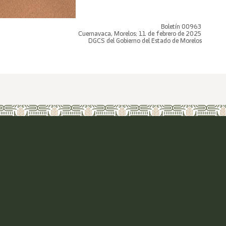
Boletín 00963
Cuernavaca, Morelos; 11 de febrero de 2025
DGCS del Gobierno del Estado de Morelos