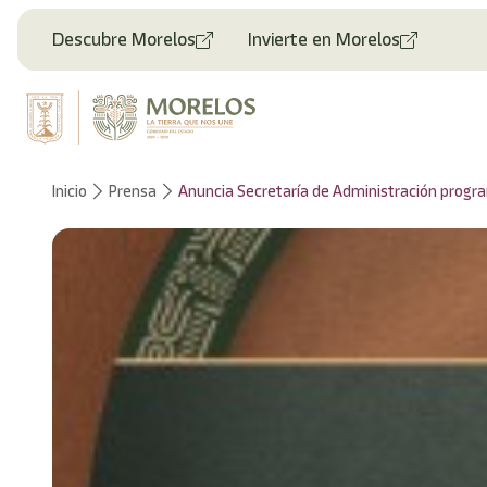
Bienvenido
al
Descubre Morelos
Invierte en Morelos
lector
de
pantalla
All
in
One
Accesibilidad
Inicio
Prensa
Anuncia Secretaría de Administración progra
Para
iniciar
el
lector
de
pantalla
All
in
One
Accesibilidad,
presione
"Ctrl
+