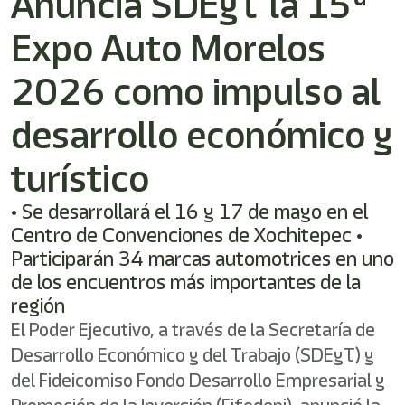
Anuncia SDEyT la 15ª
/"
Este
Expo Auto Morelos
acceso
directo
activa
2026 como impulso al
el
lector
desarrollo económico y
de
pantalla
turístico
para
ayudarle
a
• Se desarrollará el 16 y 17 de mayo en el
navegar
Centro de Convenciones de Xochitepec •
e
Participarán 34 marcas automotrices en uno
interactuar
con
de los encuentros más importantes de la
el
región
contenido.
El Poder Ejecutivo, a través de la Secretaría de
Desarrollo Económico y del Trabajo (SDEyT) y
del Fideicomiso Fondo Desarrollo Empresarial y