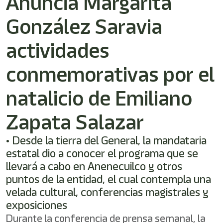
Anuncia Margarita
/"
Este
González Saravia
acceso
directo
activa
actividades
el
lector
conmemorativas por el
de
pantalla
natalicio de Emiliano
para
ayudarle
a
Zapata Salazar
navegar
e
• Desde la tierra del General, la mandataria
interactuar
con
estatal dio a conocer el programa que se
el
llevará a cabo en Anenecuilco y otros
contenido.
puntos de la entidad, el cual contempla una
velada cultural, conferencias magistrales y
exposiciones
Durante la conferencia de prensa semanal, la