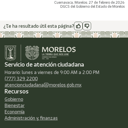
Cuernavaca, Morelos; 27 de febrero de 2026
DGCS del Gobierno del Estado de Morelos
¿Te ha resultado útil esta página?
Servicio de atención ciudadana
Horario: lunes a viernes de 9:00 AM a 2:00 PM
(777) 329 2200
atencionciudadana@morelos.gob.mx
Recursos
Gobierno
Bienestar
Economía
Administración y finanzas