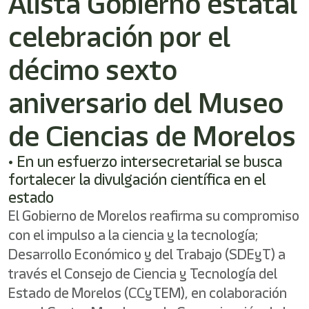
Alista Gobierno estatal
shortcut
activates
celebración por el
the
screen
reader
décimo sexto
to
help
aniversario del Museo
you
navigate
de Ciencias de Morelos
and
interact
with
• En un esfuerzo intersecretarial se busca
the
fortalecer la divulgación científica en el
content.
estado
El Gobierno de Morelos reafirma su compromiso
con el impulso a la ciencia y la tecnología;
Desarrollo Económico y del Trabajo (SDEyT) a
través el Consejo de Ciencia y Tecnología del
Estado de Morelos (CCyTEM), en colaboración