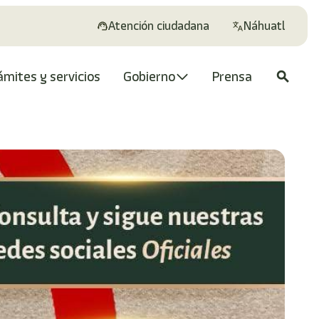
Atención ciudadana
Náhuatl
ámites y servicios
Gobierno
Prensa
search