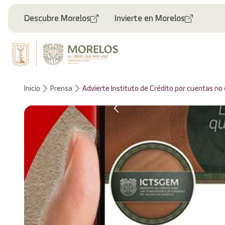
Bienvenido
al
Descubre Morelos
Invierte en Morelos
lector
de
pantalla
All
in
One
Accesibilidad
Inicio
Prensa
Advierte Instituto de Crédito por cuentas no 
Para
iniciar
el
lector
de
pantalla
All
in
One
Accesibilidad,
presione
"Ctrl
+