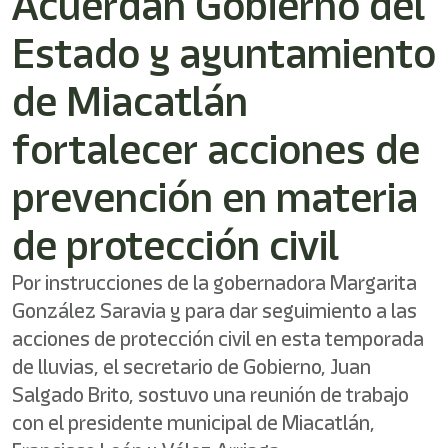
Acuerdan Gobierno del
/"
Este
Estado y ayuntamiento
acceso
directo
activa
de Miacatlán
el
lector
fortalecer acciones de
de
pantalla
prevención en materia
para
ayudarle
a
de protección civil
navegar
e
Por instrucciones de la gobernadora Margarita
interactuar
con
González Saravia y para dar seguimiento a las
el
acciones de protección civil en esta temporada
contenido.
de lluvias, el secretario de Gobierno, Juan
Salgado Brito, sostuvo una reunión de trabajo
con el presidente municipal de Miacatlán,