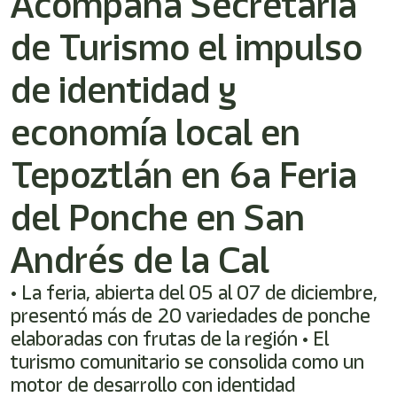
Acompaña Secretaría
/"
Este
de Turismo el impulso
acceso
directo
activa
de identidad y
el
lector
economía local en
de
pantalla
Tepoztlán en 6a Feria
para
ayudarle
a
del Ponche en San
navegar
e
Andrés de la Cal
interactuar
con
el
• ⁠La feria, abierta del 05 al 07 de diciembre,
contenido.
presentó más de 20 variedades de ponche
elaboradas con frutas de la región • El
turismo comunitario se consolida como un
motor de desarrollo con identidad