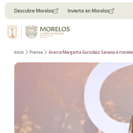
Welcome
to
Descubre Morelos
Invierte en Morelos
All
in
One
Accessibility
screen
reader.
To
Inicio
Prensa
Acerca Margarita González Saravia a morelens
start
the
All
in
One
Accessibility
screen
reader,
press
"Ctrl
+
/".
This