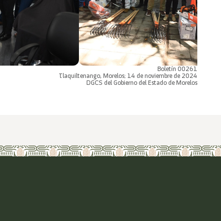
Boletín 00261
Tlaquiltenango, Morelos; 14 de noviembre de 2024
DGCS del Gobierno del Estado de Morelos