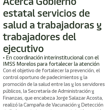
Acerca Gobierno
/"
Este
estatal servicios de
acceso
directo
activa
salud a trabajadoras y
el
lector
trabajadores del
de
pantalla
ejecutivo
para
ayudarle
a
• En coordinación interinstitucional con el
navegar
IMSS Morelos para fortalecer la atención
e
interactuar
Con el objetivo de fortalecer la prevención, el
con
control oportuno de padecimientos y la
el
promoción de la salud entre las y los servidores
contenido.
públicos, la Secretaría de Administración y
Finanzas, que encabeza Jorge Salazar Acosta,
realizó la Campaña de Vacunación y Detección