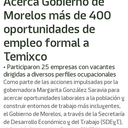
Acerca Gobierno de
shortcut
activates
Morelos más de 400
the
screen
reader
oportunidades de
to
help
empleo formal a
you
navigate
Temixco
and
interact
with
• Participaron 25 empresas con vacantes
the
dirigidas a diversos perfiles ocupacionales
content.
Como parte de las acciones impulsadas por la
gobernadora Margarita González Saravia para
acercar oportunidades laborales a la población y
construir entornos de trabajo más incluyentes,
el Gobierno de Morelos, a través de la Secretaría
de Desarrollo Económico y del Trabajo (SDEyT),