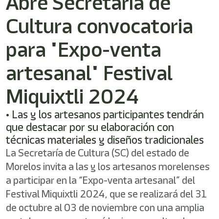
Abre Secretaría de
/"
Este
Cultura convocatoria
acceso
directo
activa
para "Expo-venta
el
lector
artesanal" Festival
de
pantalla
Miquixtli 2024
para
ayudarle
a
• Las y los artesanos participantes tendrán
navegar
que destacar por su elaboración con
e
técnicas materiales y diseños tradicionales
interactuar
con
La Secretaría de Cultura (SC) del estado de
el
Morelos invita a las y los artesanos morelenses
contenido.
a participar en la “Expo-venta artesanal” del
Festival Miquixtli 2024, que se realizará del 31
de octubre al 03 de noviembre con una amplia