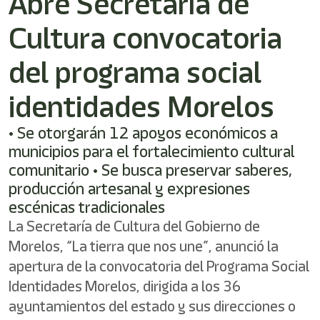
Abre Secretaría de
shortcut
activates
Cultura convocatoria
the
screen
reader
del programa social
to
help
identidades Morelos
you
navigate
• Se otorgarán 12 apoyos económicos a
and
interact
municipios para el fortalecimiento cultural
with
comunitario • Se busca preservar saberes,
the
producción artesanal y expresiones
content.
escénicas tradicionales
La Secretaría de Cultura del Gobierno de
Morelos, “La tierra que nos une”, anunció la
apertura de la convocatoria del Programa Social
Identidades Morelos, dirigida a los 36
ayuntamientos del estado y sus direcciones o