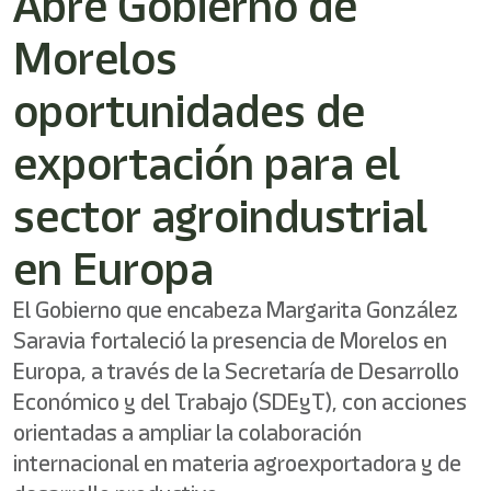
Abre Gobierno de
/"
Este
Morelos
acceso
directo
activa
oportunidades de
el
lector
exportación para el
de
pantalla
sector agroindustrial
para
ayudarle
a
en Europa
navegar
e
El Gobierno que encabeza Margarita González
interactuar
con
Saravia fortaleció la presencia de Morelos en
el
Europa, a través de la Secretaría de Desarrollo
contenido.
Económico y del Trabajo (SDEyT), con acciones
orientadas a ampliar la colaboración
internacional en materia agroexportadora y de