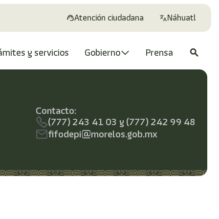
Atención ciudadana
Náhuatl
ámites y servicios
Gobierno
Prensa
search
Contacto:
(777) 243 41 03 y (777) 242 99 48
fifodepi@morelos.gob.mx