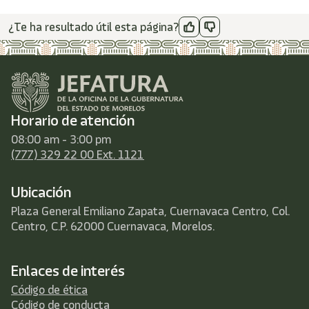
/"
Este
¿Te ha resultado útil esta página?
acceso
directo
activa
el
lector
de
pantalla
Horario de atención
para
08:00 am - 3:00 pm
ayudarle
(777) 329 22 00 Ext. 1121
a
navegar
e
Ubicación
interactuar
con
Plaza General Emiliano Zapata, Cuernavaca Centro, Col.
el
Centro, C.P. 62000 Cuernavaca, Morelos.
contenido.
Enlaces de interés
Código de ética
Código de conducta