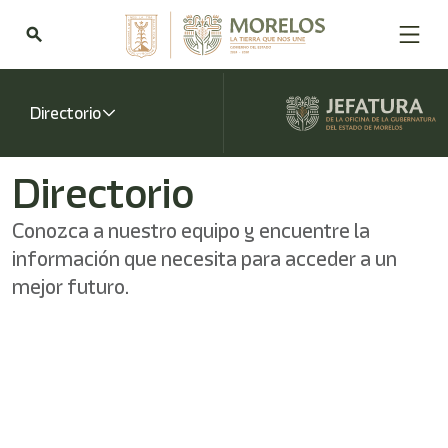
Bienvenido
al
search
lector
de
pantalla
All
Directorio
in
One
Accesibilidad
Directorio
Para
iniciar
Conozca a nuestro equipo y encuentre la
el
lector
información que necesita para acceder a un
de
mejor futuro.
pantalla
All
in
One
Accesibilidad,
presione
"Ctrl
+