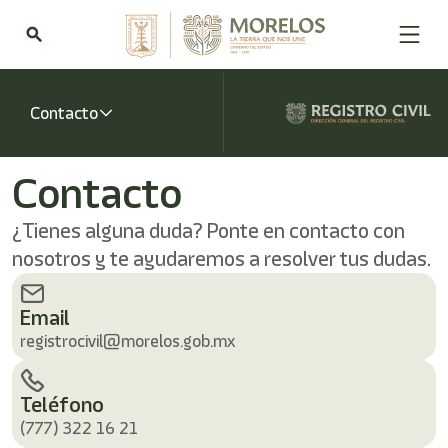
Bienvenido
al
search
lector
de
pantalla
All
Contacto
in
One
Accesibilidad
Contacto
Para
iniciar
¿Tienes alguna duda? Ponte en contacto con
el
lector
nosotros y te ayudaremos a resolver tus dudas.
de
pantalla
All
Email
in
registrocivil@morelos.gob.mx
One
Accesibilidad,
presione
Teléfono
"Ctrl
(777) 322 16 21
+