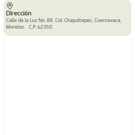
/"
Este
Dirección
acceso
directo
Calle de la Luz No. 88, Col. Chapultepec, Cuernavaca,
activa
Morelos. C.P. 62350
el
lector
de
pantalla
para
ayudarle
a
navegar
e
interactuar
con
el
contenido.