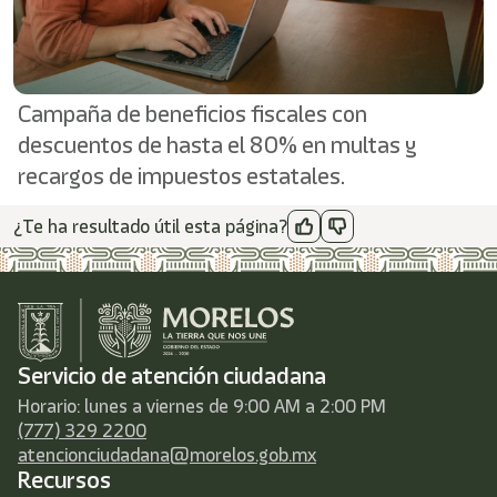
/"
Este
acceso
directo
activa
Campaña de beneficios fiscales con
el
lector
descuentos de hasta el 80% en multas y
de
recargos de impuestos estatales.
pantalla
para
ayudarle
¿Te ha resultado útil esta página?
a
navegar
e
interactuar
con
el
Servicio de atención ciudadana
contenido.
Horario: lunes a viernes de 9:00 AM a 2:00 PM
(777) 329 2200
atencionciudadana@morelos.gob.mx
Recursos