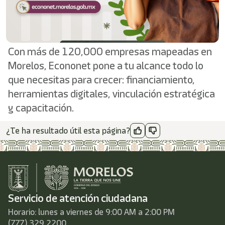
shortcut
activates
the
screen
reader
Con más de 120,000 empresas mapeadas en
to
help
Morelos, Econonet pone a tu alcance todo lo
you
que necesitas para crecer: financiamiento,
navigate
and
herramientas digitales, vinculación estratégica
interact
y capacitación.
with
the
¿Te ha resultado útil esta página?
content.
Servicio de atención ciudadana
Horario: lunes a viernes de 9:00 AM a 2:00 PM
(777) 329 2200