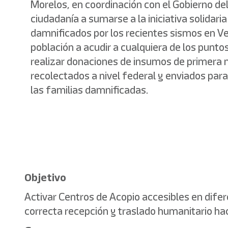
/"
Morelos, en coordinación con el Gobierno del
Este
ciudadanía a sumarse a la iniciativa solidaria
acceso
damnificados por los recientes sismos en Ven
directo
activa
población a acudir a cualquiera de los puntos
el
realizar donaciones de insumos de primera n
lector
de
recolectados a nivel federal y enviados para
pantalla
las familias damnificadas.
para
ayudarle
a
navegar
e
interactuar
con
el
contenido.
Objetivo
Activar Centros de Acopio accesibles en dife
correcta recepción y traslado humanitario ha