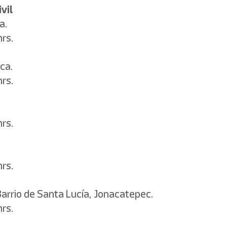
vil
a.
hrs.
ca.
hrs.
hrs.
hrs.
arrio de Santa Lucía, Jonacatepec.
hrs.