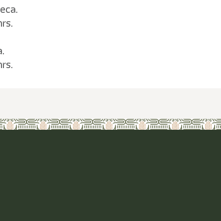
yeca.
hrs.
a.
hrs.