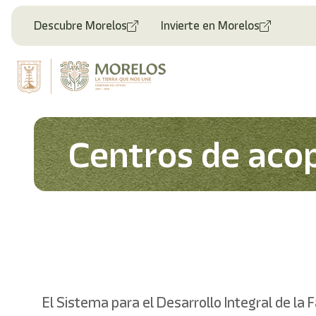
Bienvenido
al
Descubre Morelos
Invierte en Morelos
lector
de
pantalla
All
in
One
Accesibilidad
Para
Centros de aco
iniciar
el
lector
de
pantalla
All
in
One
Accesibilidad,
presione
"Ctrl
El Sistema para el Desarrollo Integral de la F
+