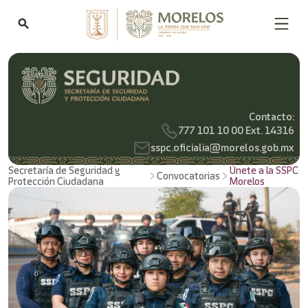
search
Contacto:
777 101 10 00 Ext. 14316
sspc.oficialia@morelos.gob.mx
Secretaría de Seguridad y
Únete a la SSPC
Convocatorias
Protección Ciudadana
Morelos