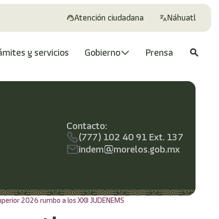
Atención ciudadana
Náhuatl
ámites y servicios
Gobierno
Prensa
search
Contacto:
(777) 102 40 91 Ext. 137
indem@morelos.gob.mx
uperior 2026 rumbo a los XXII JUDENEMS