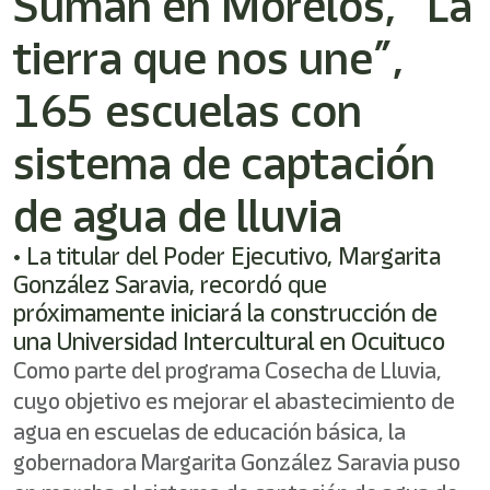
Suman en Morelos, “La
/"
Este
tierra que nos une”,
acceso
directo
activa
165 escuelas con
el
lector
sistema de captación
de
pantalla
de agua de lluvia
para
ayudarle
a
• La titular del Poder Ejecutivo, Margarita
navegar
González Saravia, recordó que
e
próximamente iniciará la construcción de
interactuar
con
una Universidad Intercultural en Ocuituco
el
Como parte del programa Cosecha de Lluvia,
contenido.
cuyo objetivo es mejorar el abastecimiento de
agua en escuelas de educación básica, la
gobernadora Margarita González Saravia puso