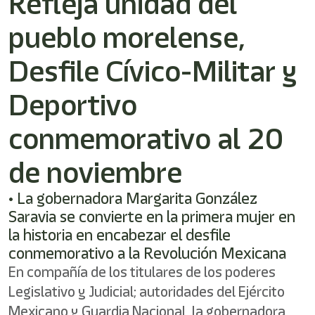
Refleja unidad del
shortcut
activates
pueblo morelense,
the
screen
reader
Desfile Cívico-Militar y
to
help
Deportivo
you
navigate
conmemorativo al 20
and
interact
with
de noviembre
the
content.
• La gobernadora Margarita González
Saravia se convierte en la primera mujer en
la historia en encabezar el desfile
conmemorativo a la Revolución Mexicana
En compañía de los titulares de los poderes
Legislativo y Judicial; autoridades del Ejército
Mexicano y Guardia Nacional, la gobernadora