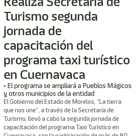
Realiza Secretaría de
/"
Este
Turismo segunda
acceso
directo
activa
jornada de
el
lector
capacitación del
de
pantalla
programa taxi turístico
para
ayudarle
a
en Cuernavaca
navegar
e
• El programa se ampliará a Pueblos Mágicos
interactuar
con
y otros municipios de la entidad
el
El Gobierno del Estado de Morelos, “La tierra
contenido.
que nos une”, a través de la Secretaría de
Turismo, llevó a cabo la segunda jornada de
capacitación del programa Taxi Turístico en
Cuernavaca, con la participación de más de 80