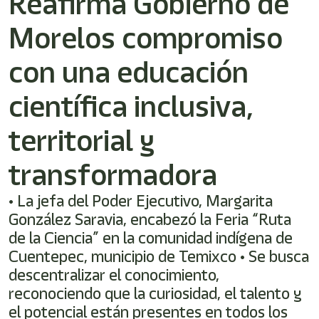
Reafirma Gobierno de
/"
Este
Morelos compromiso
acceso
directo
activa
con una educación
el
lector
científica inclusiva,
de
pantalla
territorial y
para
ayudarle
a
transformadora
navegar
e
• La jefa del Poder Ejecutivo, Margarita
interactuar
con
González Saravia, encabezó la Feria “Ruta
el
de la Ciencia” en la comunidad indígena de
contenido.
Cuentepec, municipio de Temixco • Se busca
descentralizar el conocimiento,
reconociendo que la curiosidad, el talento y
el potencial están presentes en todos los